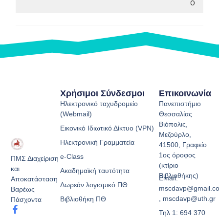
0
Χρήσιμοι Σύνδεσμοι
Επικοινωνία
Ηλεκτρονικό ταχυδρομείο
Πανεπιστήμιο
(Webmail)
Θεσσαλίας
Βιόπολις,
Εικονικό Ιδιωτικό Δίκτυο (VPN)
Μεζούρλο,
Ηλεκτρονική Γραμματεία
41500, Γραφείο
1ος όροφος
e-Class
ΠΜΣ Διαχείριση
(κτίριο
και
Ακαδημαϊκή ταυτότητα
Βιβλιοθήκης)
Email:
Αποκατάσταση
Δωρεάν λογισμικό ΠΘ
mscdavp@gmail.c
Βαρέως
, mscdavp@uth.gr
Βιβλιοθήκη ΠΘ
Πάσχοντα
Τηλ 1: 694 370