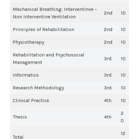
Mechanical Breathing: Interventinve –
2nd
10
Non Interventine Ventilation
Principles of Rehabilitation
2nd
10
Physiotherapy
2nd
10
Rehabilitation and Psychosocial
3rd
10
Management
Informatics
3rd
10
Research Methodology
3rd
10
Clinical Practice
4th
10
2
Thesis
4th
0
12
Total