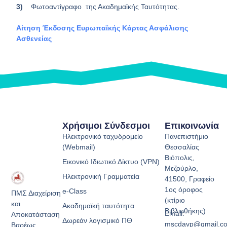
3)
Φωτοαντίγραφο της Ακαδημαϊκής Ταυτότητας.
Αίτηση Έκδοσης Ευρωπαϊκής Κάρτας Ασφάλισης
Ασθενείας
Χρήσιμοι Σύνδεσμοι
Επικοινωνία
Ηλεκτρονικό ταχυδρομείο
Πανεπιστήμιο
(Webmail)
Θεσσαλίας
Βιόπολις,
Εικονικό Ιδιωτικό Δίκτυο (VPN)
Μεζούρλο,
Ηλεκτρονική Γραμματεία
41500, Γραφείο
1ος όροφος
e-Class
ΠΜΣ Διαχείριση
(κτίριο
και
Ακαδημαϊκή ταυτότητα
Βιβλιοθήκης)
Email:
Αποκατάσταση
Δωρεάν λογισμικό ΠΘ
mscdavp@gmail.c
Βαρέως