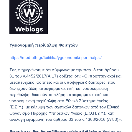
Υγειονομική περίθαλψη Φοιτητών
https://med.uth.gr/foititika/ygeionomiki-perithalpsi/
Σας ενημερώνουμε ότι σύμφωνα με την παρ. 3 του άρθρου
31 του ν.4452/2017(Α΄17) ορίζεται ότι: «Οι προπτυχιακοί και
μεταπτυχιακοί φοιτητές και οι υποψήφιοι διδάκτορες, που
δεν έχουν άλλη ιατροφαρμακευτική και νοσοκομειακή
περίθαλψη, δικαιούνται πλήρη ιατροφαρμακευτική και
νοσοκομειακή περίθαλψη στο Εθνικό Σύστημα Υγείας
(Ε.Σ.Υ.) με κάλυψη των σχετικών δαπανών από τον Εθνικό
Οργανισμό Παροχής Υπηρεσιών Υγείας (Ε.Ο.Π.Υ.Υ.), κατ΄
ανάλογη εφαρμογή του άρθρου 33 του ν.4368/2016 (Α΄83)».
Επομένως, δεν θα εκδίδονται πλέον βιβλιάρια Υγείας σε